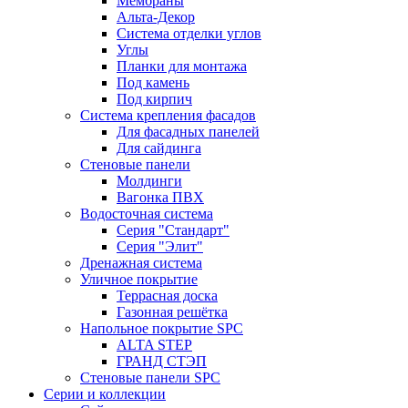
Мембраны
Альта-Декор
Система отделки углов
Углы
Планки для монтажа
Под камень
Под кирпич
Система крепления фасадов
Для фасадных панелей
Для сайдинга
Стеновые панели
Молдинги
Вагонка ПВХ
Водосточная система
Серия "Стандарт"
Серия "Элит"
Дренажная система
Уличное покрытие
Террасная доска
Газонная решётка
Напольное покрытие SPC
ALTA STEP
ГРАНД СТЭП
Стеновые панели SPC
Серии и коллекции