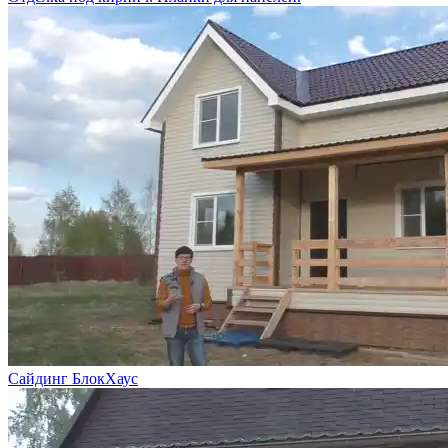
Сайдинг БлокХаус