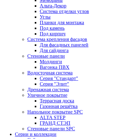
Мембраны
Альта-Декор
Система отделки углов
Углы
Планки для монтажа
Под камень
Под кирпич
Система крепления фасадов
Для фасадных панелей
Для сайдинга
Стеновые панели
Молдинги
Вагонка ПВХ
Водосточная система
Серия "Стандарт"
Серия "Элит"
Дренажная система
Уличное покрытие
Террасная доска
Газонная решётка
Напольное покрытие SPC
ALTA STEP
ГРАНД СТЭП
Стеновые панели SPC
Серии и коллекции