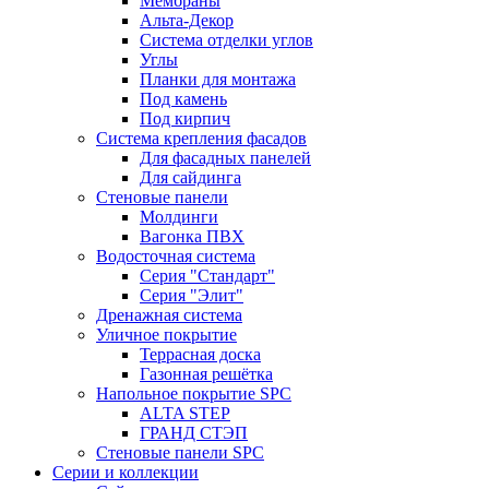
Мембраны
Альта-Декор
Система отделки углов
Углы
Планки для монтажа
Под камень
Под кирпич
Система крепления фасадов
Для фасадных панелей
Для сайдинга
Стеновые панели
Молдинги
Вагонка ПВХ
Водосточная система
Серия "Стандарт"
Серия "Элит"
Дренажная система
Уличное покрытие
Террасная доска
Газонная решётка
Напольное покрытие SPC
ALTA STEP
ГРАНД СТЭП
Стеновые панели SPC
Серии и коллекции