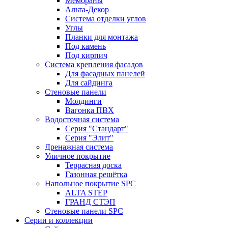
Мембраны
Альта-Декор
Система отделки углов
Углы
Планки для монтажа
Под камень
Под кирпич
Система крепления фасадов
Для фасадных панелей
Для сайдинга
Стеновые панели
Молдинги
Вагонка ПВХ
Водосточная система
Серия "Стандарт"
Серия "Элит"
Дренажная система
Уличное покрытие
Террасная доска
Газонная решётка
Напольное покрытие SPC
ALTA STEP
ГРАНД СТЭП
Стеновые панели SPC
Серии и коллекции