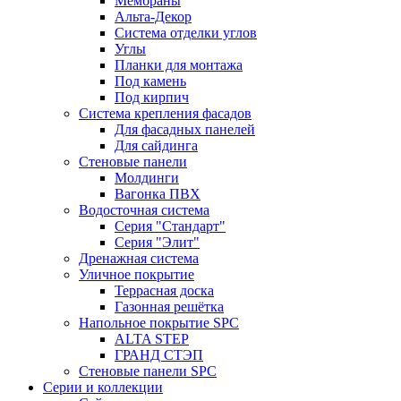
Мембраны
Альта-Декор
Система отделки углов
Углы
Планки для монтажа
Под камень
Под кирпич
Система крепления фасадов
Для фасадных панелей
Для сайдинга
Стеновые панели
Молдинги
Вагонка ПВХ
Водосточная система
Серия "Стандарт"
Серия "Элит"
Дренажная система
Уличное покрытие
Террасная доска
Газонная решётка
Напольное покрытие SPC
ALTA STEP
ГРАНД СТЭП
Стеновые панели SPC
Серии и коллекции