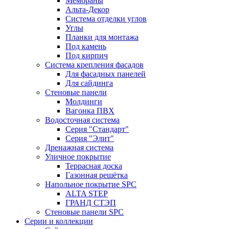
Мембраны
Альта-Декор
Система отделки углов
Углы
Планки для монтажа
Под камень
Под кирпич
Система крепления фасадов
Для фасадных панелей
Для сайдинга
Стеновые панели
Молдинги
Вагонка ПВХ
Водосточная система
Серия "Стандарт"
Серия "Элит"
Дренажная система
Уличное покрытие
Террасная доска
Газонная решётка
Напольное покрытие SPC
ALTA STEP
ГРАНД СТЭП
Стеновые панели SPC
Серии и коллекции