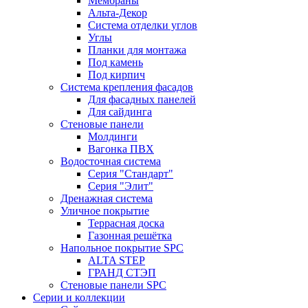
Мембраны
Альта-Декор
Система отделки углов
Углы
Планки для монтажа
Под камень
Под кирпич
Система крепления фасадов
Для фасадных панелей
Для сайдинга
Стеновые панели
Молдинги
Вагонка ПВХ
Водосточная система
Серия "Стандарт"
Серия "Элит"
Дренажная система
Уличное покрытие
Террасная доска
Газонная решётка
Напольное покрытие SPC
ALTA STEP
ГРАНД СТЭП
Стеновые панели SPC
Серии и коллекции