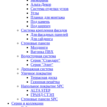
Мембраны
Альта-Декор
Система отделки углов
Углы
Планки для монтажа
Под камень
Под кирпич
Система крепления фасадов
Для фасадных панелей
Для сайдинга
Стеновые панели
Молдинги
Вагонка ПВХ
Водосточная система
Серия "Стандарт"
Серия "Элит"
Дренажная система
Уличное покрытие
Террасная доска
Газонная решётка
Напольное покрытие SPC
ALTA STEP
ГРАНД СТЭП
Стеновые панели SPC
Серии и коллекции