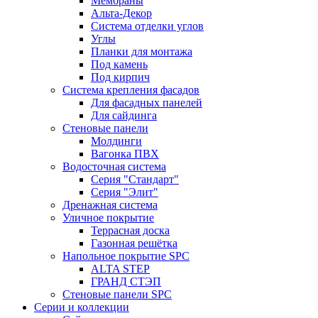
Мембраны
Альта-Декор
Система отделки углов
Углы
Планки для монтажа
Под камень
Под кирпич
Система крепления фасадов
Для фасадных панелей
Для сайдинга
Стеновые панели
Молдинги
Вагонка ПВХ
Водосточная система
Серия "Стандарт"
Серия "Элит"
Дренажная система
Уличное покрытие
Террасная доска
Газонная решётка
Напольное покрытие SPC
ALTA STEP
ГРАНД СТЭП
Стеновые панели SPC
Серии и коллекции