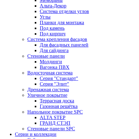
Мембраны
Альта-Декор
Система отделки углов
Углы
Планки для монтажа
Под камень
Под кирпич
Система крепления фасадов
Для фасадных панелей
Для сайдинга
Стеновые панели
Молдинги
Вагонка ПВХ
Водосточная система
Серия "Стандарт"
Серия "Элит"
Дренажная система
Уличное покрытие
Террасная доска
Газонная решётка
Напольное покрытие SPC
ALTA STEP
ГРАНД СТЭП
Стеновые панели SPC
Серии и коллекции