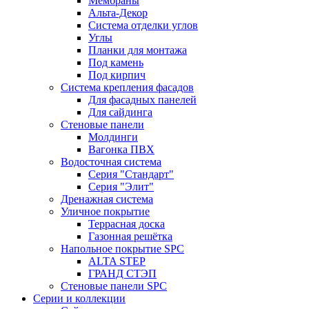
Мембраны
Альта-Декор
Система отделки углов
Углы
Планки для монтажа
Под камень
Под кирпич
Система крепления фасадов
Для фасадных панелей
Для сайдинга
Стеновые панели
Молдинги
Вагонка ПВХ
Водосточная система
Серия "Стандарт"
Серия "Элит"
Дренажная система
Уличное покрытие
Террасная доска
Газонная решётка
Напольное покрытие SPC
ALTA STEP
ГРАНД СТЭП
Стеновые панели SPC
Серии и коллекции