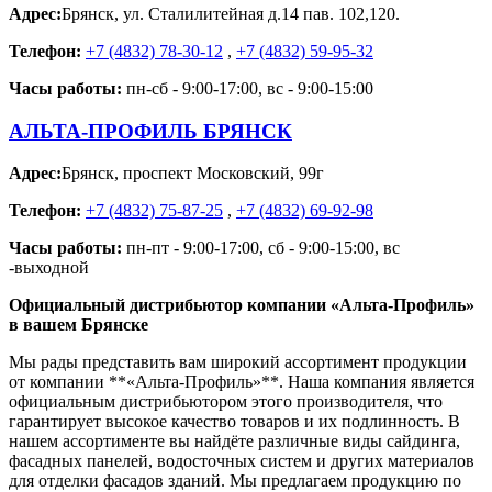
Адрес:
Брянск
,
ул. Сталилитейная д.14 пав. 102,120.
Телефон:
+7 (4832) 78-30-12
,
+7 (4832) 59-95-32
Часы работы:
пн-сб - 9:00-17:00, вс - 9:00-15:00
АЛЬТА-ПРОФИЛЬ БРЯНСК
Адрес:
Брянск
,
проспект Московский, 99г
Телефон:
+7 (4832) 75-87-25
,
+7 (4832) 69-92-98
Часы работы:
пн-пт - 9:00-17:00, сб - 9:00-15:00, вс
-выходной
Официальный дистрибьютор компании «Альта-Профиль»
в вашем Брянске
Мы рады представить вам широкий ассортимент продукции
от компании **«Альта-Профиль»**. Наша компания является
официальным дистрибьютором этого производителя, что
гарантирует высокое качество товаров и их подлинность. В
нашем ассортименте вы найдёте различные виды сайдинга,
фасадных панелей, водосточных систем и других материалов
для отделки фасадов зданий. Мы предлагаем продукцию по