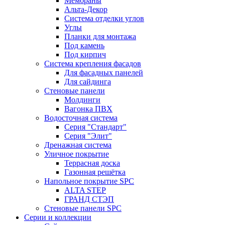
Мембраны
Альта-Декор
Система отделки углов
Углы
Планки для монтажа
Под камень
Под кирпич
Система крепления фасадов
Для фасадных панелей
Для сайдинга
Стеновые панели
Молдинги
Вагонка ПВХ
Водосточная система
Серия "Стандарт"
Серия "Элит"
Дренажная система
Уличное покрытие
Террасная доска
Газонная решётка
Напольное покрытие SPC
ALTA STEP
ГРАНД СТЭП
Стеновые панели SPC
Серии и коллекции