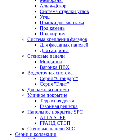
Мембраны
Альта-Декор
Система отделки углов
Углы
Планки для монтажа
Под камень
Под кирпич
Система крепления фасадов
Для фасадных панелей
Для сайдинга
Стеновые панели
Молдинги
Вагонка ПВХ
Водосточная система
Серия "Стандарт"
Серия "Элит"
Дренажная система
Уличное покрытие
Террасная доска
Газонная решётка
Напольное покрытие SPC
ALTA STEP
ГРАНД СТЭП
Стеновые панели SPC
Серии и коллекции