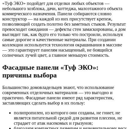
«Туф ЭКО» подойдет для отделки любых объектов —
небольшого хозблока, дачи, коттеджа, малоэтажного объекта
коммерческого назначения. Панели собираются словно
конструктор — на каждой из них присутствует крепеж,
позволяющий создать полотно без заметных стыков. Результат
превосходит ожидания — дефекты стен замаскированы, а дом
выглядит так, как будто его только что построили, используя
самые дорогие и качественные материалы. При создании
коллекции используется технология окрашивания в массиве
— это гарантирует панелям насыщенный, не боящийся
солнечных лучей цвет, а главное меньшую стоимость.
Фасадные панели «Туф ЭКО»:
причины выбора
Большинство домовладельцев знают, что использование
современных отделочных материалов — это выгодно и
практично. Фасадные панели имеют ряд характеристик,
заставляющих сделать выбор в их пользу:
полипропилен, из которого они созданы, не гниет, не
является питательной средой для развития плесени, не
страдает от атак насекомых и грызунов;
благодаря компактных размерам и незначительному весу