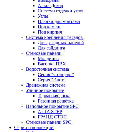
Мембраны
Альта-Декор
Система отделки углов
Углы
Планки для монтажа
Под камень
Под кирпич
Система крепления фасадов
Для фасадных панелей
Для сайдинга
Стеновые панели
Молдинги
Вагонка ПВХ
Водосточная система
Серия "Стандарт"
Серия "Элит"
Дренажная система
Уличное покрытие
Террасная доска
Газонная решётка
Напольное покрытие SPC
ALTA STEP
ГРАНД СТЭП
Стеновые панели SPC
Серии и коллекции