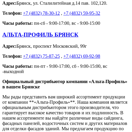
Адрес:
Брянск
,
ул. Сталилитейная д.14 пав. 102,120.
Телефон:
+7 (4832) 78-30-12
,
+7 (4832) 59-95-32
Часы работы:
пн-сб - 9:00-17:00, вс - 9:00-15:00
АЛЬТА-ПРОФИЛЬ БРЯНСК
Адрес:
Брянск
,
проспект Московский, 99г
Телефон:
+7 (4832) 75-87-25
,
+7 (4832) 69-92-98
Часы работы:
пн-пт - 9:00-17:00, сб - 9:00-15:00, вс
-выходной
Официальный дистрибьютор компании «Альта-Профиль»
в вашем Брянске
Мы рады представить вам широкий ассортимент продукции
от компании **«Альта-Профиль»**. Наша компания является
официальным дистрибьютором этого производителя, что
гарантирует высокое качество товаров и их подлинность. В
нашем ассортименте вы найдёте различные виды сайдинга,
фасадных панелей, водосточных систем и других материалов
для отделки фасадов зданий. Мы предлагаем продукцию по