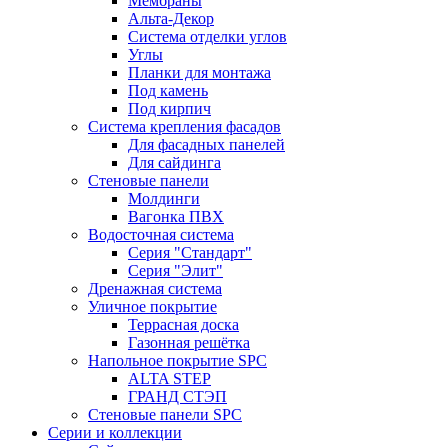
Мембраны
Альта-Декор
Система отделки углов
Углы
Планки для монтажа
Под камень
Под кирпич
Система крепления фасадов
Для фасадных панелей
Для сайдинга
Стеновые панели
Молдинги
Вагонка ПВХ
Водосточная система
Серия "Стандарт"
Серия "Элит"
Дренажная система
Уличное покрытие
Террасная доска
Газонная решётка
Напольное покрытие SPC
ALTA STEP
ГРАНД СТЭП
Стеновые панели SPC
Серии и коллекции