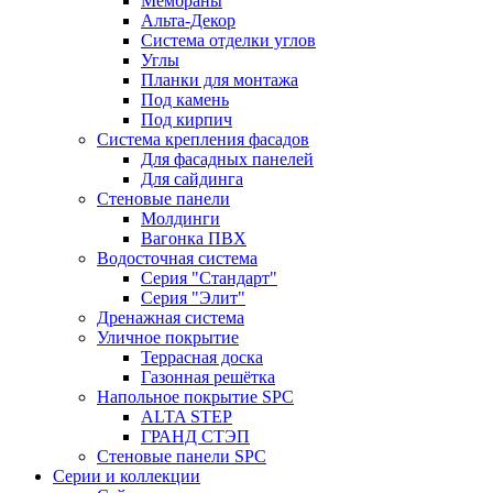
Мембраны
Альта-Декор
Система отделки углов
Углы
Планки для монтажа
Под камень
Под кирпич
Система крепления фасадов
Для фасадных панелей
Для сайдинга
Стеновые панели
Молдинги
Вагонка ПВХ
Водосточная система
Серия "Стандарт"
Серия "Элит"
Дренажная система
Уличное покрытие
Террасная доска
Газонная решётка
Напольное покрытие SPC
ALTA STEP
ГРАНД СТЭП
Стеновые панели SPC
Серии и коллекции