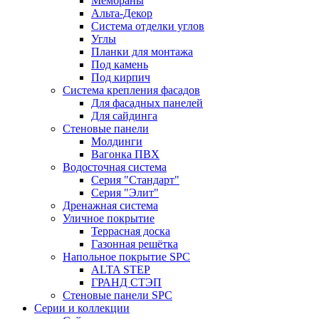
Мембраны
Альта-Декор
Система отделки углов
Углы
Планки для монтажа
Под камень
Под кирпич
Система крепления фасадов
Для фасадных панелей
Для сайдинга
Стеновые панели
Молдинги
Вагонка ПВХ
Водосточная система
Серия "Стандарт"
Серия "Элит"
Дренажная система
Уличное покрытие
Террасная доска
Газонная решётка
Напольное покрытие SPC
ALTA STEP
ГРАНД СТЭП
Стеновые панели SPC
Серии и коллекции