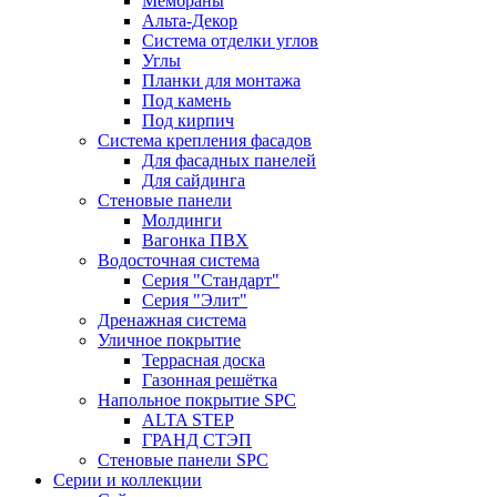
Мембраны
Альта-Декор
Система отделки углов
Углы
Планки для монтажа
Под камень
Под кирпич
Система крепления фасадов
Для фасадных панелей
Для сайдинга
Стеновые панели
Молдинги
Вагонка ПВХ
Водосточная система
Серия "Стандарт"
Серия "Элит"
Дренажная система
Уличное покрытие
Террасная доска
Газонная решётка
Напольное покрытие SPC
ALTA STEP
ГРАНД СТЭП
Стеновые панели SPC
Серии и коллекции