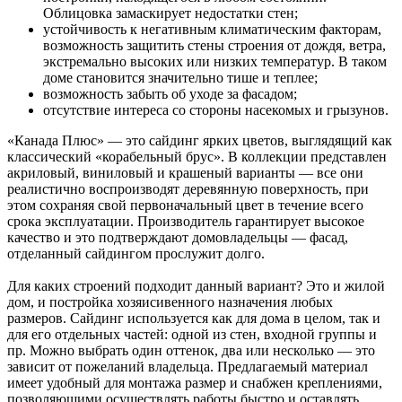
Облицовка замаскирует недостатки стен;
устойчивость к негативным климатическим факторам,
возможность защитить стены строения от дождя, ветра,
экстремально высоких или низких температур. В таком
доме становится значительно тише и теплее;
возможность забыть об уходе за фасадом;
отсутствие интереса со стороны насекомых и грызунов.
«Канада Плюс» — это сайдинг ярких цветов, выглядящий как
классический «корабельный брус». В коллекции представлен
акриловый, виниловый и крашеный варианты — все они
реалистично воспроизводят деревянную поверхность, при
этом сохраняя свой первоначальный цвет в течение всего
срока эксплуатации. Производитель гарантирует высокое
качество и это подтверждают домовладельцы — фасад,
отделанный сайдингом прослужит долго.
Для каких строений подходит данный вариант? Это и жилой
дом, и постройка хозяисивенного назначения любых
размеров. Сайдинг используется как для дома в целом, так и
для его отдельных частей: одной из стен, входной группы и
пр. Можно выбрать один оттенок, два или несколько — это
зависит от пожеланий владельца. Предлагаемый материал
имеет удобный для монтажа размер и снабжен креплениями,
позволяющими осуществлять работы быстро и оставлять