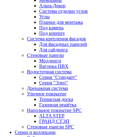
Мембраны
Альта-Декор
Система отделки углов
Углы
Планки для монтажа
Под камень
Под кирпич
Система крепления фасадов
Для фасадных панелей
Для сайдинга
Стеновые панели
Молдинги
Вагонка ПВХ
Водосточная система
Серия "Стандарт"
Серия "Элит"
Дренажная система
Уличное покрытие
Террасная доска
Газонная решётка
Напольное покрытие SPC
ALTA STEP
ГРАНД СТЭП
Стеновые панели SPC
Серии и коллекции