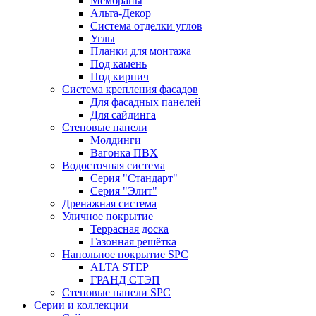
Мембраны
Альта-Декор
Система отделки углов
Углы
Планки для монтажа
Под камень
Под кирпич
Система крепления фасадов
Для фасадных панелей
Для сайдинга
Стеновые панели
Молдинги
Вагонка ПВХ
Водосточная система
Серия "Стандарт"
Серия "Элит"
Дренажная система
Уличное покрытие
Террасная доска
Газонная решётка
Напольное покрытие SPC
ALTA STEP
ГРАНД СТЭП
Стеновые панели SPC
Серии и коллекции