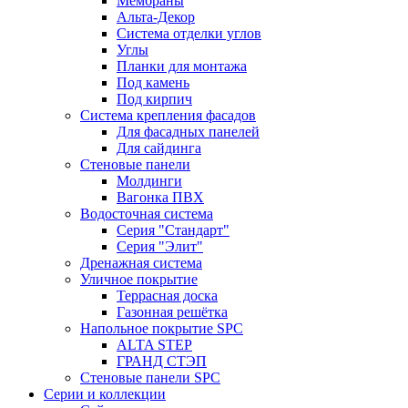
Мембраны
Альта-Декор
Система отделки углов
Углы
Планки для монтажа
Под камень
Под кирпич
Система крепления фасадов
Для фасадных панелей
Для сайдинга
Стеновые панели
Молдинги
Вагонка ПВХ
Водосточная система
Серия "Стандарт"
Серия "Элит"
Дренажная система
Уличное покрытие
Террасная доска
Газонная решётка
Напольное покрытие SPC
ALTA STEP
ГРАНД СТЭП
Стеновые панели SPC
Серии и коллекции