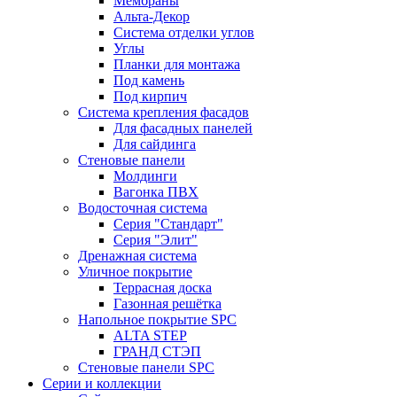
Мембраны
Альта-Декор
Система отделки углов
Углы
Планки для монтажа
Под камень
Под кирпич
Система крепления фасадов
Для фасадных панелей
Для сайдинга
Стеновые панели
Молдинги
Вагонка ПВХ
Водосточная система
Серия "Стандарт"
Серия "Элит"
Дренажная система
Уличное покрытие
Террасная доска
Газонная решётка
Напольное покрытие SPC
ALTA STEP
ГРАНД СТЭП
Стеновые панели SPC
Серии и коллекции