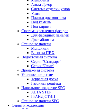
Мембраны
Альта-Декор
Система отделки углов
Углы
Планки для монтажа
Под камень
Под кирпич
Система крепления фасадов
Для фасадных панелей
Для сайдинга
Стеновые панели
Молдинги
Вагонка ПВХ
Водосточная система
Серия "Стандарт"
Серия "Элит"
Дренажная система
Уличное покрытие
Террасная доска
Газонная решётка
Напольное покрытие SPC
ALTA STEP
ГРАНД СТЭП
Стеновые панели SPC
Серии и коллекции