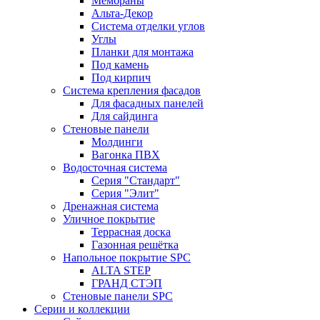
Мембраны
Альта-Декор
Система отделки углов
Углы
Планки для монтажа
Под камень
Под кирпич
Система крепления фасадов
Для фасадных панелей
Для сайдинга
Стеновые панели
Молдинги
Вагонка ПВХ
Водосточная система
Серия "Стандарт"
Серия "Элит"
Дренажная система
Уличное покрытие
Террасная доска
Газонная решётка
Напольное покрытие SPC
ALTA STEP
ГРАНД СТЭП
Стеновые панели SPC
Серии и коллекции