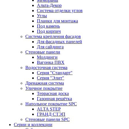
Мембраны
Альта-Декор
Система отделки углов
Углы
Планки для монтажа
Под камень
Под кирпич
Система крепления фасадов
Для фасадных панелей
Для сайдинга
Стеновые панели
Молдинги
Вагонка ПВХ
Водосточная система
Серия "Стандарт"
Серия "Элит"
Дренажная система
Уличное покрытие
Террасная доска
Газонная решётка
Напольное покрытие SPC
ALTA STEP
ГРАНД СТЭП
Стеновые панели SPC
Серии и коллекции