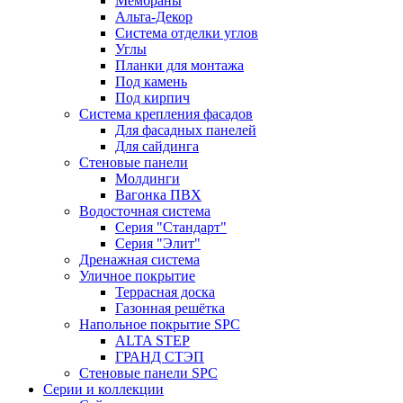
Мембраны
Альта-Декор
Система отделки углов
Углы
Планки для монтажа
Под камень
Под кирпич
Система крепления фасадов
Для фасадных панелей
Для сайдинга
Стеновые панели
Молдинги
Вагонка ПВХ
Водосточная система
Серия "Стандарт"
Серия "Элит"
Дренажная система
Уличное покрытие
Террасная доска
Газонная решётка
Напольное покрытие SPC
ALTA STEP
ГРАНД СТЭП
Стеновые панели SPC
Серии и коллекции