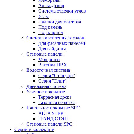
Мембраны
Альта-Декор
Система отделки углов
Углы
Планки для монтажа
Под камень
Под кирпич
Система крепления фасадов
Для фасадных панелей
Для сайдинга
Стеновые панели
Молдинги
Вагонка ПВХ
Водосточная система
Серия "Стандарт"
Серия "Элит"
Дренажная система
Уличное покрытие
Террасная доска
Газонная решётка
Напольное покрытие SPC
ALTA STEP
ГРАНД СТЭП
Стеновые панели SPC
Серии и коллекции