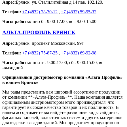
Адрес:
Брянск
,
ул. Сталилитейная д.14 пав. 102,120.
Телефон:
+7 (4832) 78-30-12
,
+7 (4832) 59-95-32
Часы работы:
пн-сб - 9:00-17:00, вс - 9:00-15:00
АЛЬТА-ПРОФИЛЬ БРЯНСК
Адрес:
Брянск
,
проспект Московский, 99г
Телефон:
+7 (4832) 75-87-25
,
+7 (4832) 69-92-98
Часы работы:
пн-пт - 9:00-17:00, сб - 9:00-15:00, вс
-выходной
Официальный дистрибьютор компании «Альта-Профиль»
в вашем Брянске
Мы рады представить вам широкий ассортимент продукции
от компании **«Альта-Профиль»**. Наша компания является
официальным дистрибьютором этого производителя, что
гарантирует высокое качество товаров и их подлинность. В
нашем ассортименте вы найдёте различные виды сайдинга,
фасадных панелей, водосточных систем и других материалов
для отделки фасадов зданий. Мы предлагаем продукцию по